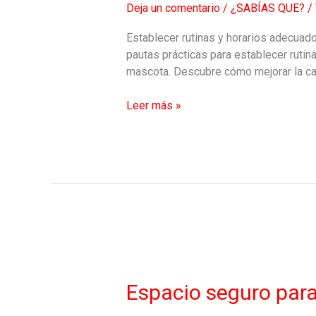
Deja un comentario
/
¿SABÍAS QUE?
/
para
tu
Establecer rutinas y horarios adecuado
mascota
pautas prácticas para establecer rutin
mascota. Descubre cómo mejorar la cal
Leer más »
Espacio
seguro
para
Espacio seguro par
tu