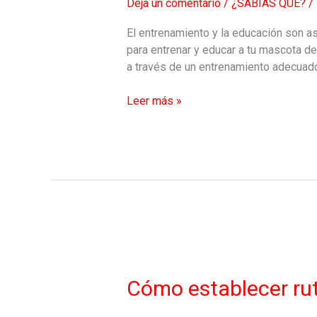
Deja un comentario
/
¿SABÍAS QUE?
/
tu
mascota
El entrenamiento y la educación son as
para entrenar y educar a tu mascota d
a través de un entrenamiento adecuad
Leer más »
Cómo
establecer
rutinas
Cómo establecer rut
y
horarios