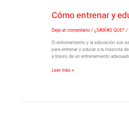
entrenar
y
Cómo entrenar y ed
educar
a
Deja un comentario
/
¿SABÍAS QUE?
/
tu
mascota
El entrenamiento y la educación son as
para entrenar y educar a tu mascota d
a través de un entrenamiento adecuad
Leer más »