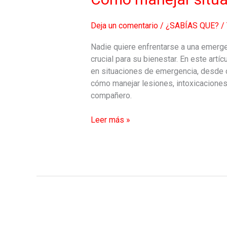
de
emergencia
Deja un comentario
/
¿SABÍAS QUE?
/
con
tu
Nadie quiere enfrentarse a una emerg
mascota
crucial para su bienestar. En este art
en situaciones de emergencia, desde c
cómo manejar lesiones, intoxicaciones, 
compañero.
Leer más »
Cómo