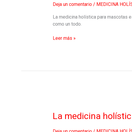
mascotas
Deja un comentario
/
MEDICINA HOLÍ
La medicina holística para mascotas es
como un todo.
Leer más »
La
medicina
holística
La medicina holísti
para
tu
Deja un comentario
/
MEDICINA HOLÍ