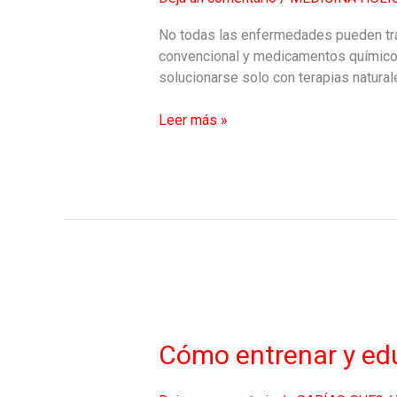
mascota
No todas las enfermedades pueden trat
convencional y medicamentos químicos.
solucionarse solo con terapias natural
Leer más »
Cómo
entrenar
y
Cómo entrenar y ed
educar
a